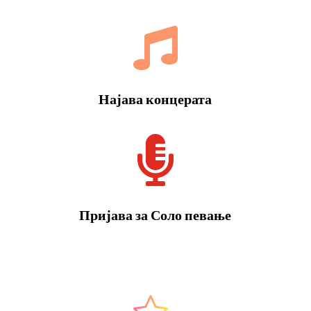

Најава концерата

Пријава за Соло певање