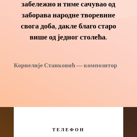
забележио и тиме сачувао од
заборава народне творевине
свога доба, дакле благо старо
више од једног столећа.
Корнелије Станковић ― композитор
ТЕЛЕФОН