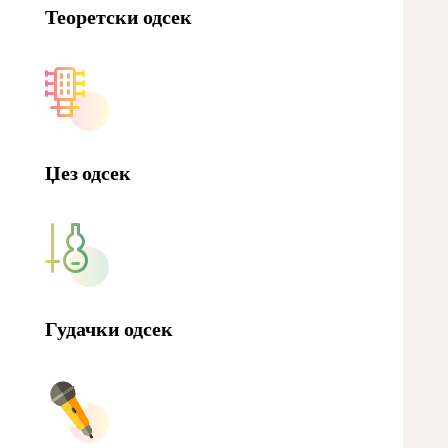
Теоретски одсек
Џез одсек
Гудачки одсек