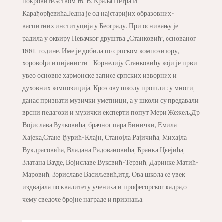
покровитељством Њ. В. Краља Петра И
Карађорђевића.Једна је од најстаријих образовних-
васпитних институција у Београду. При оснивању је
радила у оквиру Певачког друштва „Станковић“, основаног
1881. године. Име је добила по српском композитору,
хоровођи и пијанисти– Корнелију Станковићу који је први
увео основне хармонске записе српских изворних и
духовних композиција. Кроз ову школу прошли су многи,
данас признати музички уметници, а у школи су предавали
врсни педагози и музички експерти попут Мери Жежељ,Др
Војислава Вучковића, брачног пара Бинички, Емила
Хајека,Стане Ђурић-Клајн, Станојла Рајичића, Михајла
Вукдраговића, Владана Радовановића, Бранка Цвејића,
Златана Вауде, Војиславе Вуковић-Терзић, Даринке Матић-
Маровић, Зориславе Васиљевић,итд. Ова школа се увек
издвајала по квалитету ученика и професорског кадра,о
чему сведоче бројне награде и признања.