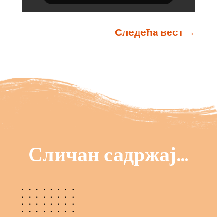
Следећа вест
→
Сличан садржај…