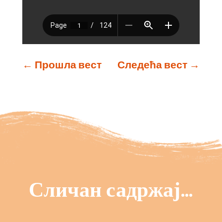
←
Прошла вест
Следећа вест
→
Сличан садржај…