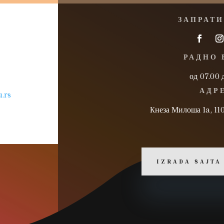
ЗАПРАТИ
РАДНО 
од 07.00 
АДР
.rs
Kнеза Милоша 1a, 11
IZRADA SAJTA