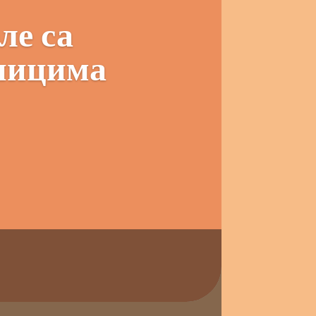
ле са
вницима