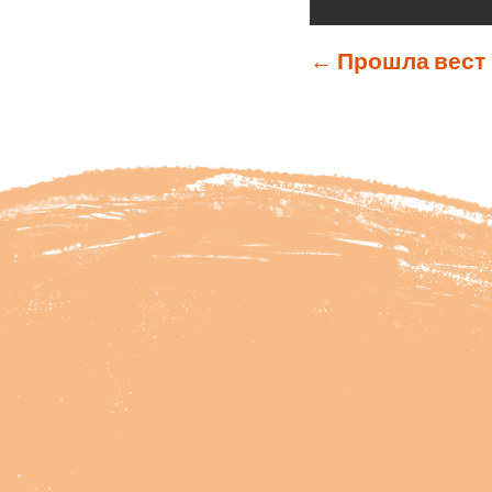
←
Прошла вест