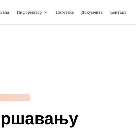
 већа
Информатор
Нототека
Документа
Контакт
авршавању