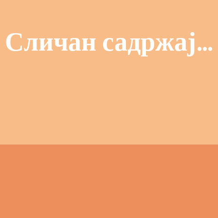
Сличан садржај…