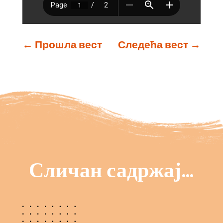
←
Прошла вест
Следећа вест
→
Сличан садржај…