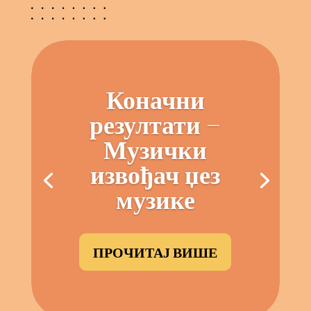
Коначни
резултати –
Музички
извођач џез
музике
ПРОЧИТАЈ ВИШЕ