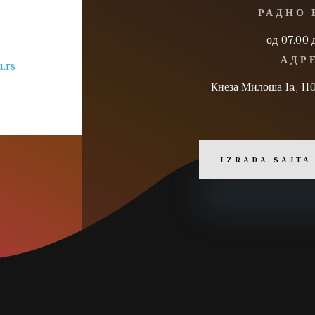
РАДНО 
од 07.00 
АДР
.rs
Kнеза Милоша 1a, 11
IZRADA SAJTA