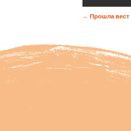
←
Прошла вест