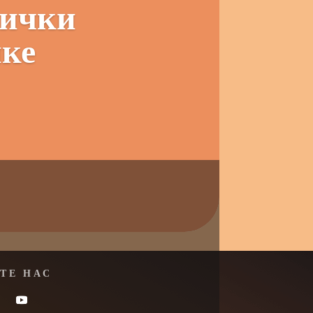
зички
ике
ТЕ НАС