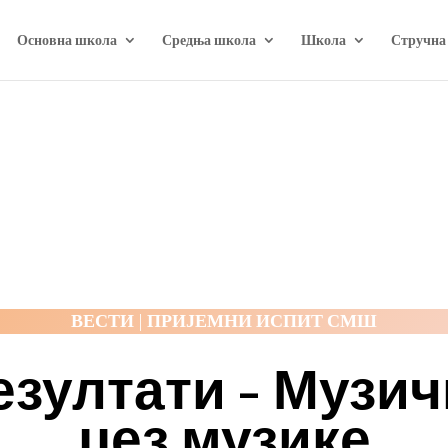
Основна школа
Средња школа
Школа
Стручна
ВЕСТИ | ПРИЈЕМНИ ИСПИТ СМШ
езултати – Музич
џез музике