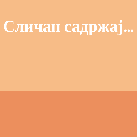
Сличан садржај…