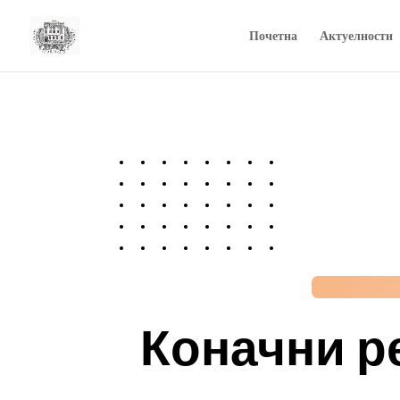
Почетна
Актуелности
Коначни р