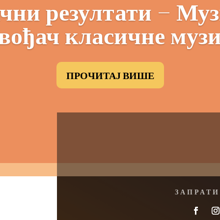
чни резултати – Му
вођач класичне муз
ПРОЧИТАЈ ВИШЕ
ЗАПРАТИ