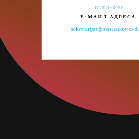
011/323-02-26
Е-МАИЛ АДРЕСА
sekretarijat@msstankovic.edu