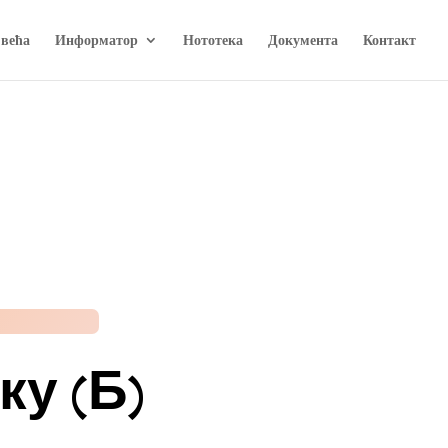
 већа
Информатор
Нототека
Документа
Контакт
ку (Б)