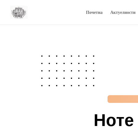
Почетна
Актуелности
Ноте 