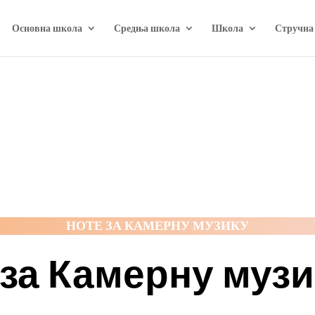
Основна школа
Средња школа
Школа
Стручна
НОТЕ ЗА КАМЕРНУ МУЗИКУ
за Камерну музи