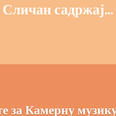
Сличан садржај…
е за Камерну музику