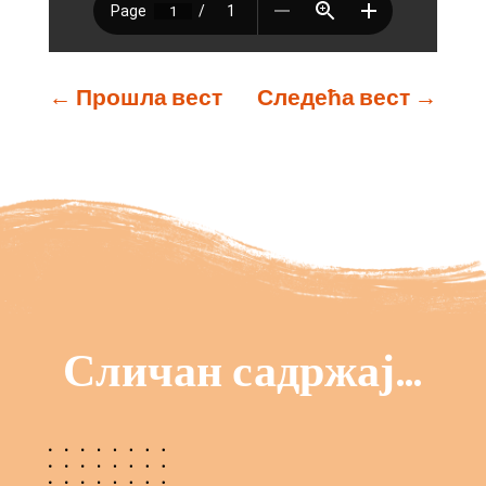
←
Прошла вест
Следећа вест
→
Сличан садржај…