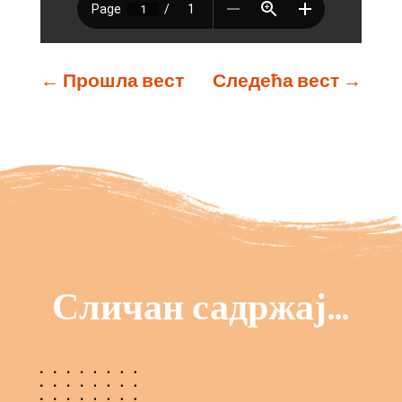
←
Прошла вест
Следећа вест
→
Сличан садржај…