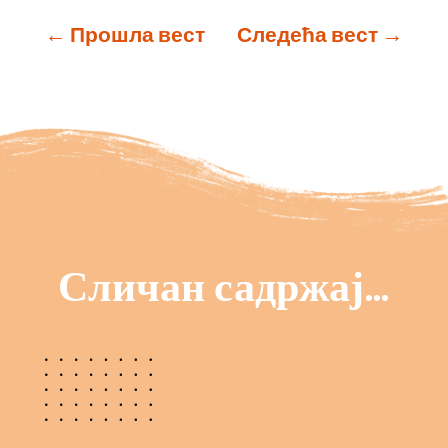
←
Прошла вест
Следећа вест
→
Сличан садржај…