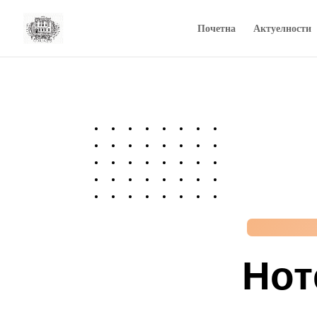
Почетна
Актуелности
Нот