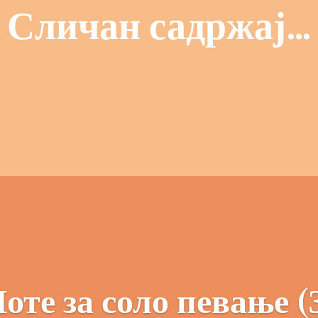
Сличан садржај…
оте за соло певање (