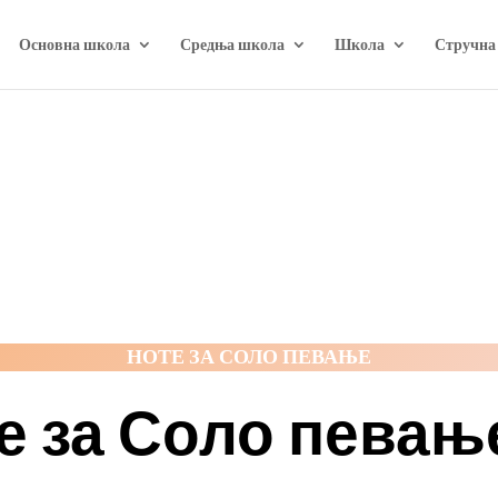
Основна школа
Средња школа
Школа
Стручна
НОТЕ ЗА СОЛО ПЕВАЊЕ
е за Соло певање