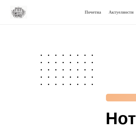
Почетна
Актуелности
Нот