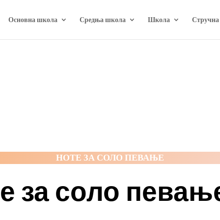
Основна школа
Средња школа
Школа
Стручна
НОТЕ ЗА СОЛО ПЕВАЊЕ
е за соло певање