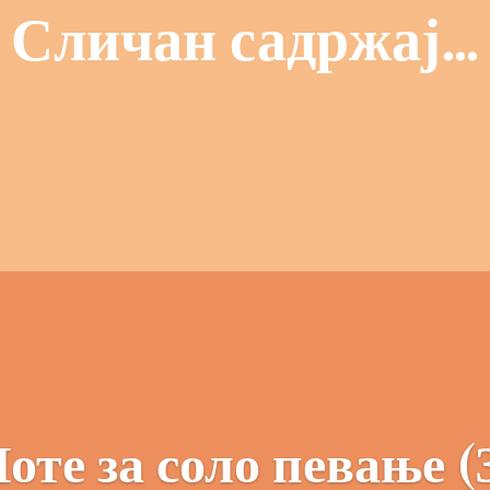
Сличан садржај…
оте за соло певање (