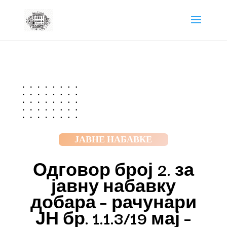
ЈАВНЕ НАБАВКЕ
Одговор број 2. за
јавну набавку
добара – рачунари
ЈН бр. 1.1.3/19 мај –