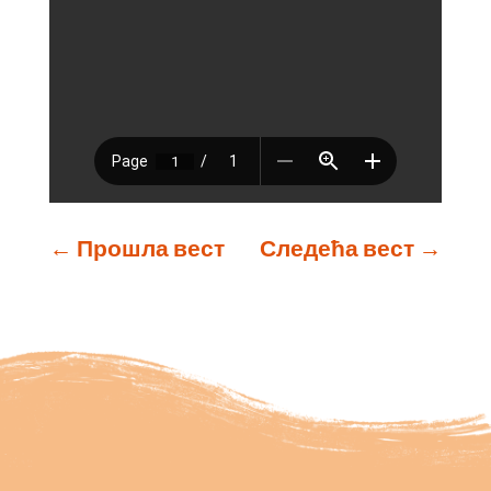
←
Прошла вест
Следећа вест
→