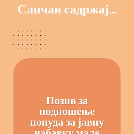
Сличан садржај…
Позив за
подношење
понуда за јавну
набавку мале