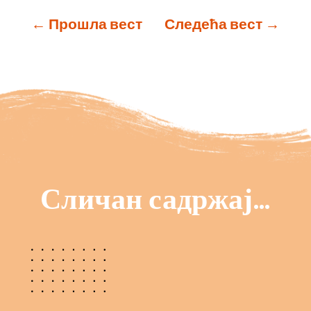
←
Прошла вест
Следећа вест
→
Сличан садржај…