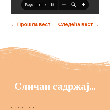
←
Прошла вест
Следећа вест
→
Сличан садржај…