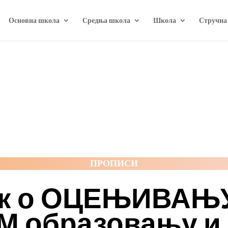
Основна школа
Средња школа
Школа
Стручна
ПРОПИСИ
к о ОЦЕЊИВАЊУ 
 образовању и 