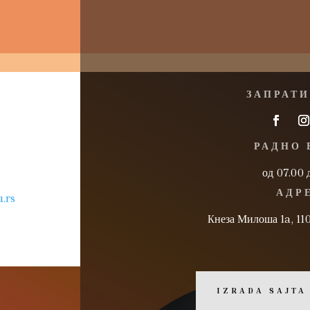
ЗАПРАТИ
РАДНО 
од 07.00 
АДР
.rs
Kнеза Милоша 1a, 11
IZRADA SAJTA