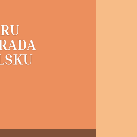
ARU
 RADA
LSKU