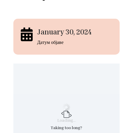

January 30, 2024
Датум објаве
Loading…
Taking too long?