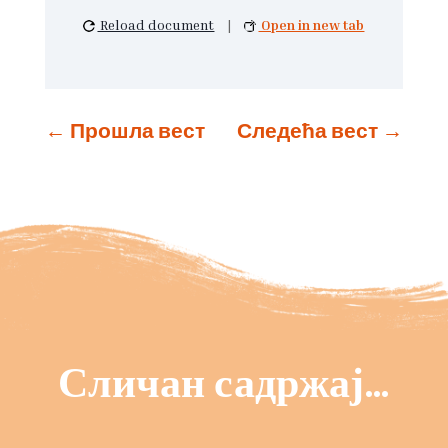
Reload document
|
Open in new tab
←
Прошла вест
Следећа вест
→
Сличан садржај…