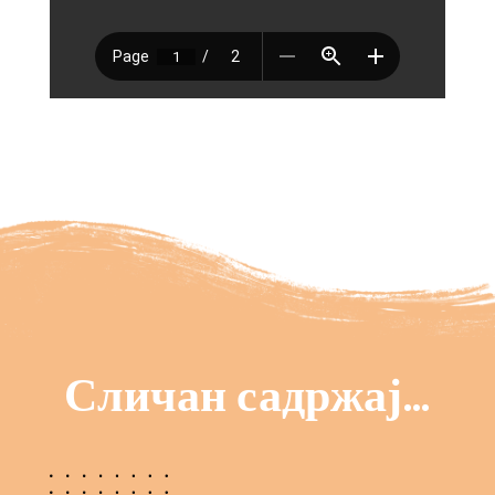
Сличан садржај…