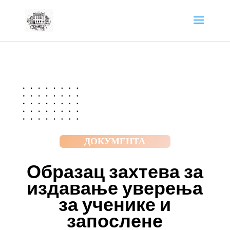
ДОКУМЕНТА
Образац захтева за
издавање уверења
за ученике и
запослене