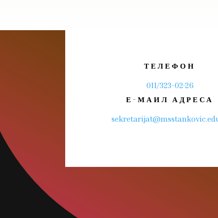
ТЕЛЕФОН
011/323-02-26
Е-МАИЛ АДРЕСА
sekretarijat@msstankovic.edu