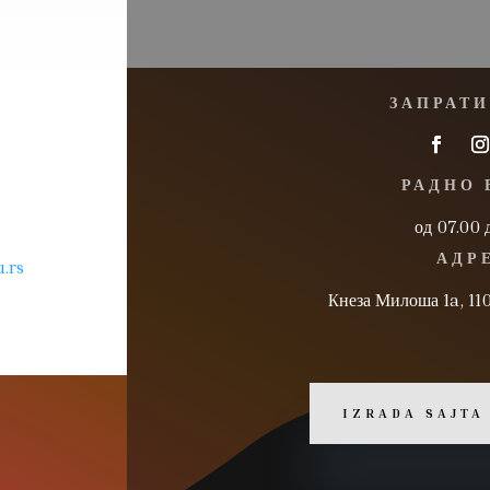
ЗАПРАТИ
РАДНО 
од 07.00 
АДР
.rs
Kнеза Милоша 1a, 11
IZRADA SAJTA