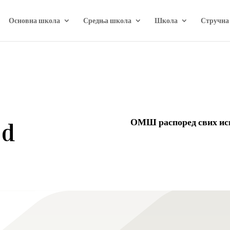
Основна школа
Средња школа
Школа
Стручна
ОМШ распоред свих исп
ed