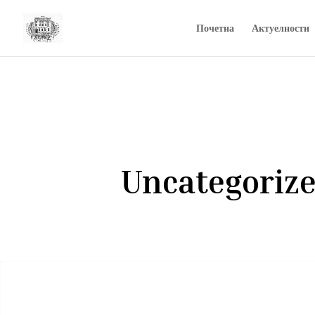
Почетна
Актуелности
Uncategoriz